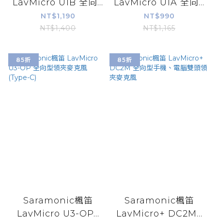
LavMicro U1B 全向...
LavMicro U1A 全向...
NT$1,190
NT$990
NT$1,400
NT$1,165
85折
85折
Saramonic楓笛
Saramonic楓笛
LavMicro U3-OP...
LavMicro+ DC2M...