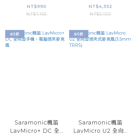
NT$990
NT$4,352
NT$1,165
NT$5,120
85折
85折
Saramonic楓笛
Saramonic楓笛
LavMicro+ DC 全...
LavMicro U2 全向...