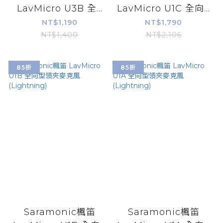
LavMicro U3B 全...
LavMicro U1C 全向...
NT$1,190
NT$1,790
NT$1,400
NT$2,106
85折
85折
Saramonic楓笛
Saramonic楓笛