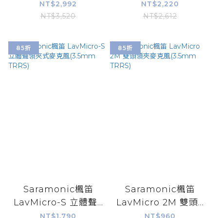
NT$2,992
NT$2,220
NT$3,520
NT$2,612
85折
85折
Saramonic楓笛
Saramonic楓笛
LavMicro-S 立體聲...
LavMicro 2M 雙頭...
NT$1,790
NT$960