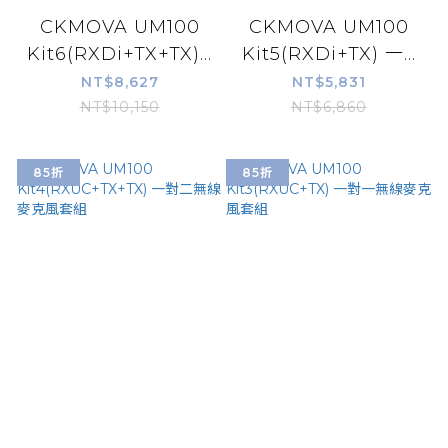
CKMOVA UM100
CKMOVA UM100
Kit6(RXDi+TX+TX)...
Kit5(RXDi+TX) 一...
NT$8,627
NT$5,831
NT$10,150
NT$6,860
85折
85折