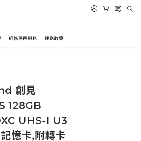
策
維修保固服務
運送政策
end 創見
S 128GB
XC UHS-I U3
2)記憶卡,附轉卡