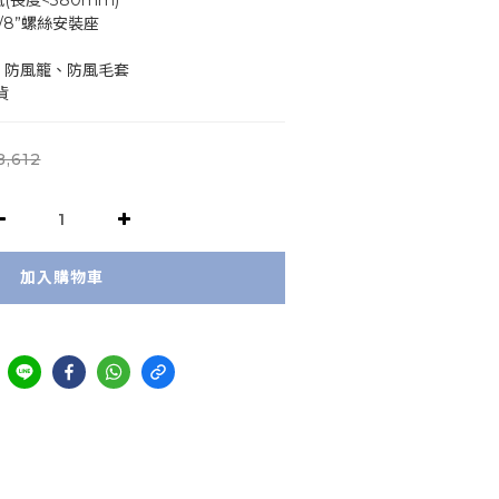
(長度<380mm)
/8”螺絲安裝座
、防風籠、防風毛套
貨
,612
加入購物車