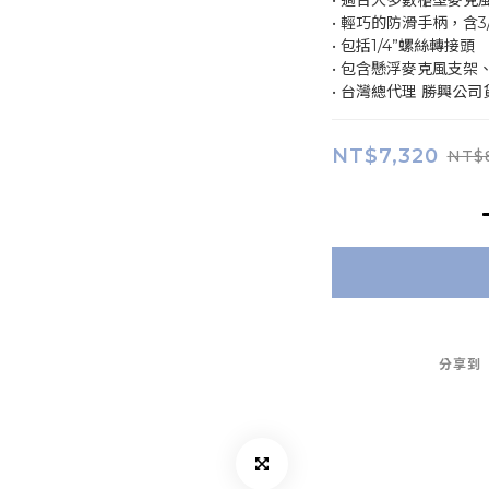
• 適合大多數槍型麥克風
• 輕巧的防滑手柄，含3
• 包括1/4”螺絲轉接頭
• 包含懸浮麥克風支架
• 台灣總代理 勝興公司
NT$7,320
NT$8
分享到