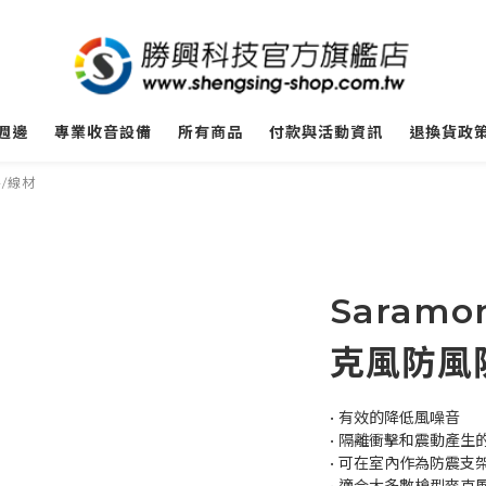
週邊
專業收音設備
所有商品
付款與活動資訊
退換貨政
件/線材
Saramo
克風防風
• 有效的降低風噪音
• 隔離衝擊和震動產生
• 可在室內作為防震支