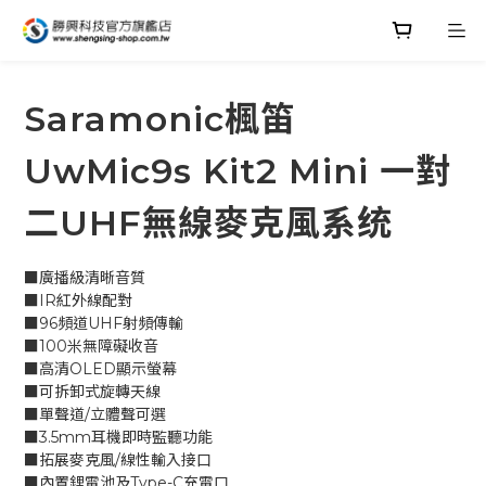
Saramonic楓笛
UwMic9s Kit2 Mini 一對
二UHF無線麥克風系统
■廣播級清晰音質
■IR紅外線配對
■96頻道UHF射頻傳輸
■100米無障礙收音
■高清OLED顯示螢幕
■可拆卸式旋轉天線
■單聲道/立體聲可選
■3.5mm耳機即時監聽功能
■拓展麥克風/線性輸入接口
■內置鋰電池及Type-C充電口