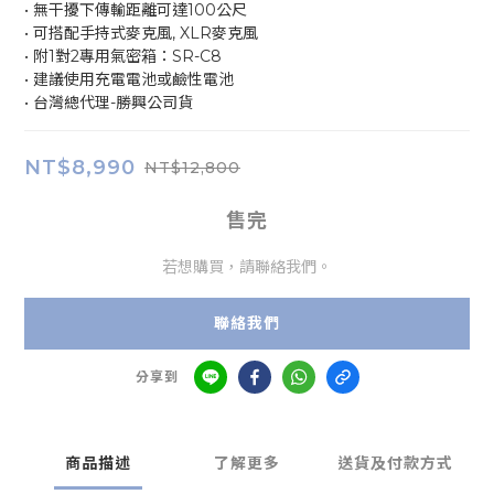
• 無干擾下傳輸距離可達100公尺
• 可搭配手持式麥克風, XLR麥克風
• 附1對2專用氣密箱：SR-C8
• 建議使用充電電池或鹼性電池
• 台灣總代理-勝興公司貨
NT$8,990
NT$12,800
售完
若想購買，請聯絡我們。
聯絡我們
分享到
商品描述
了解更多
送貨及付款方式