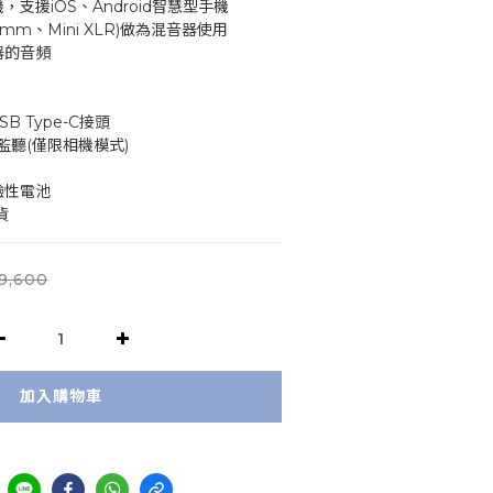
，支援iOS、Android智慧型手機
5mm、Mini XLR)做為混音器使用
器的音頻
USB Type-C接頭
時監聽(僅限相機模式)
鹼性電池
貨
9,600
加入購物車