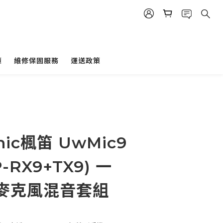
策
維修保固服務
運送政策
nic楓笛 UwMic9
SP-RX9+TX9) 一
麥克風混音套組