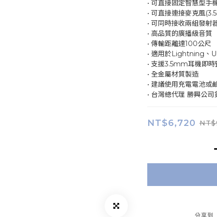
• 可直接固定智慧型手機
• 可直接連接麥克風(3.
• 可同時接收兩組發射
• 高品質的廣播級音質
• 傳輸距離達100公尺
• 適用於Lightning、
• 支援3.5mm耳機即
• 全金屬材質製造
• 建議使用充電電池或
• 台灣總代理 勝興公司
NT$6,720
NT$
分享到