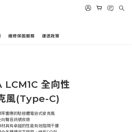
策
維修保固服務
運送政策
 LCM1C 全向性
風(Type-C)
寬頻率響應的駐極體電容式麥克風
全向聲音訊號收錄
號線材具有卓越的性能有效阻隔干擾