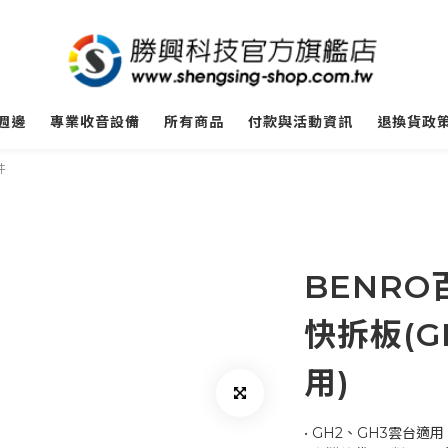
週邊
專業收音設備
所有商品
付款與活動資訊
退換貨政
件
BENRO百
快拆板(G
用)
• GH2、GH3雲台適用