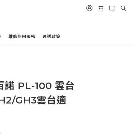
策
維修保固服務
運送政策
諾 PL-100 雲台
H2/GH3雲台適