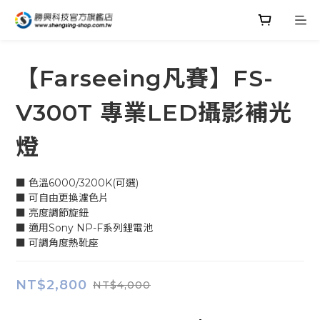
【Farseeing凡賽】FS-
V300T 專業LED攝影補光
燈
■ 色溫6000/3200K(可選)
■ 可自由更換濾色片
■ 亮度調節旋鈕
■ 適用Sony NP-F系列鋰電池
■ 可調角度熱靴座
NT$2,800
NT$4,000