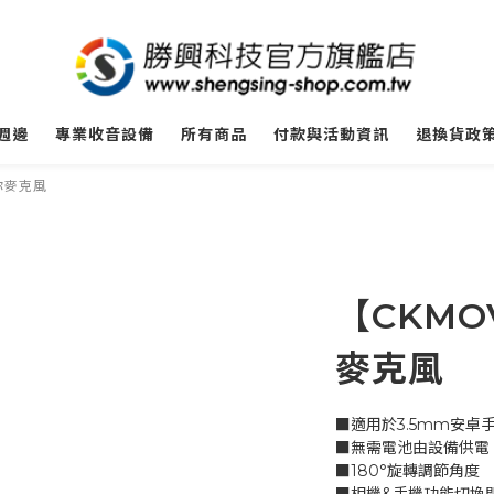
週邊
專業收音設備
所有商品
付款與活動資訊
退換貨政
你麥克風
【CKMO
麥克風
■適用於3.5mm安卓
■無需電池由設備供電
■180°旋轉調節角度