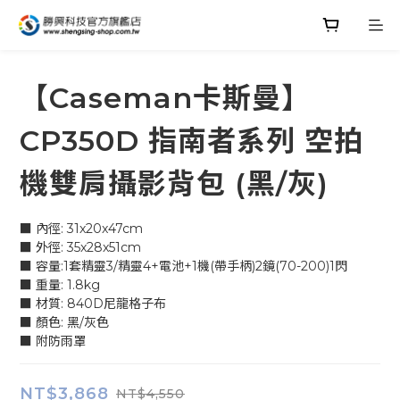
【Caseman卡斯曼】
CP350D 指南者系列 空拍
機雙肩攝影背包 (黑/灰)
■ 內徑: 31x20x47cm
■ 外徑: 35x28x51cm
■ 容量:1套精靈3/精靈4+電池+1機(帶手柄)2鏡(70-200)1閃
■ 重量: 1.8kg
■ 材質: 840D尼龍格子布
■ 顏色: 黑/灰色
■ 附防雨罩
NT$3,868
NT$4,550