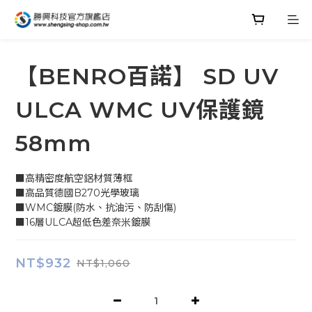
【BENRO百諾】 SD UV
ULCA WMC UV保護鏡
58mm
■高精密度航空鋁材質薄框
■高品質德國B270光學玻璃
■WMC鍍膜(防水、抗油污、防刮傷)
■16層ULCA超低色差奈米鍍膜
NT$932
NT$1,060