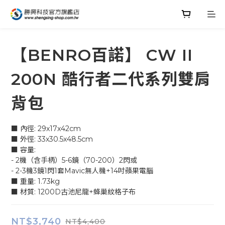
【BENRO百諾】 CW II
200N 酷行者二代系列雙肩
背包
■ 內徑: 29x17x42cm
■ 外徑: 33x30.5x48.5cm
■ 容量:
- 2機（含手柄）5-6鏡（70-200）2閃或
- 2-3機3鏡1閃1套Mavic無人機+14吋蘋果電腦
■ 重量: 1.73kg
■ 材質: 1200D古池尼龍+蜂巢紋格子布
NT$3,740
NT$4,400